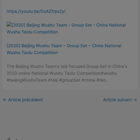
https://
youtu.be/
0uAZfrpx2yI
[2020] Beijing Wushu Team – Group Set – China National
Wushu Taolu Competition
The Beijing Wushu Team's taiji focused Group Set in China's
2020 online National Wushu Taolu Competition#wushu
#beijingWushuTeam #taiji #groupSet #china #tao…
←
Article précédent
Article suivant
→