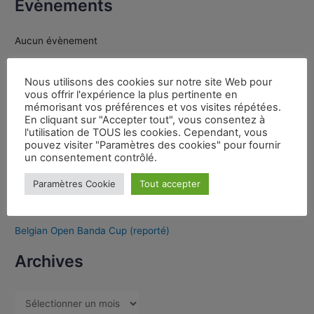
Évènements
Aucun évènement
Nous utilisons des cookies sur notre site Web pour
Dernières publications
vous offrir l'expérience la plus pertinente en
mémorisant vos préférences et vos visites répétées.
En cliquant sur "Accepter tout", vous consentez à
l'utilisation de TOUS les cookies. Cependant, vous
Jean-Benoît BRUNET Nouveau Président Ligue nouvelle
pouvez visiter "Paramètres des cookies" pour fournir
aquitaine
un consentement contrôlé.
Webinaire Laurent Château
Paramètres Cookie
Tout accepter
Partenariat FWF/FFK
Appel à candidature poste Président IDF
Belgian Open Banda Cup (reporté)
Archives