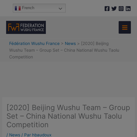
Aller
A
French
au
r
contenu
c
h
i
Fédération Wushu France
>
News
>
[2020] Beijing
v
Wushu Team – Group Set – China National Wushu Taolu
e
Competition
s
[2020] Beijing Wushu Team – Group
Set – China National Wushu Taolu
Competition
/
News
/ Par
hbaudoux