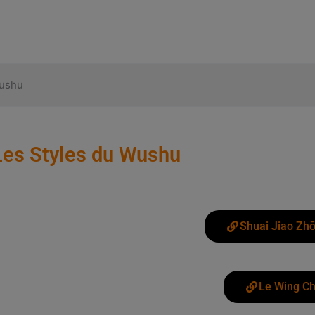
Wushu
Les Styles du Wushu
Shuai Jiao Zh
Le Wing C