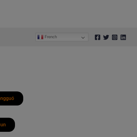
French
ōngguó
hun