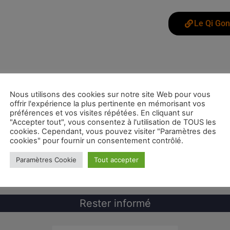
Le Qi Go
Nous utilisons des cookies sur notre site Web pour vous
offrir l'expérience la plus pertinente en mémorisant vos
préférences et vos visites répétées. En cliquant sur
"Accepter tout", vous consentez à l'utilisation de TOUS les
cookies. Cependant, vous pouvez visiter "Paramètres des
Mentions légales
Confidentialité et cookies
cookies" pour fournir un consentement contrôlé.
Contact
Plan du site
Paramètres Cookie
Tout accepter
Rester informé