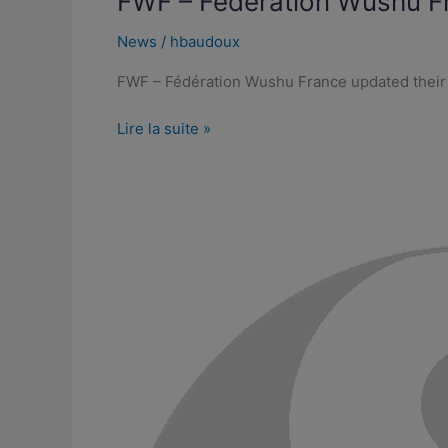
FWF – Fédération Wushu Fr
News
/
hbaudoux
FWF – Fédération Wushu France updated their
Lire la suite »
FWF
–
Fédération
Wushu
France
updated
their
profile
picture.