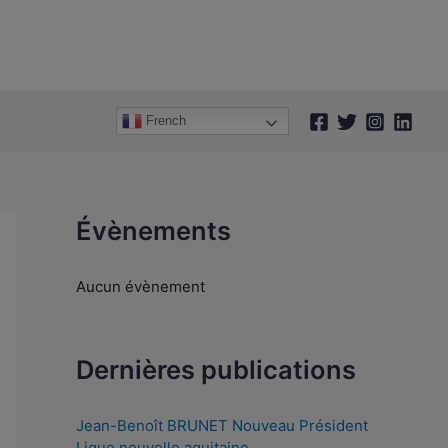
A
r
c
h
French
i
v
e
s
Évènements
Aucun évènement
Dernières publications
Jean-Benoît BRUNET Nouveau Président
Ligue nouvelle aquitaine