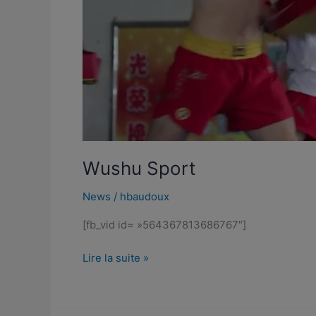
Wushu Sport
News
/
hbaudoux
[fb_vid id= »564367813686767″]
Lire la suite »