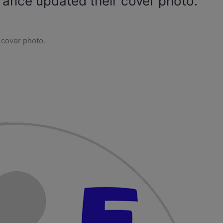
ance updated their cover photo.
 cover photo.