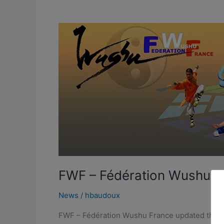
FWF
–
Fédération
Wushu
France
updated
their
cover
photo.
FWF – Fédération Wushu Fr
News
/
hbaudoux
FWF – Fédération Wushu France updated their