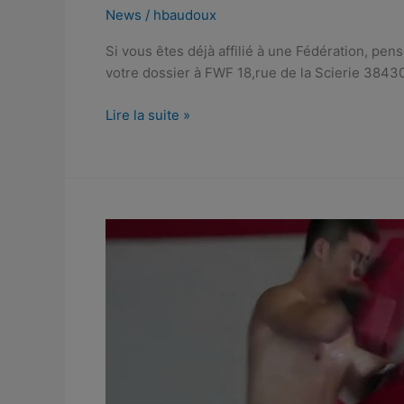
déjà
News
/
hbaudoux
affilié
Si vous êtes déjà affilié à une Fédération, pense
à
votre dossier à FWF 18,rue de la Scierie 3843
une
Fédération,
Lire la suite »
pensez
à
l’affiliation
avec
la
licen…
Wushu
Sport