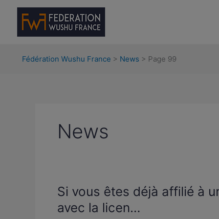
Aller
au
contenu
Fédération Wushu France
>
News
>
Page 99
News
Si
Si vous êtes déjà affilié à u
vous
avec la licen…
êtes