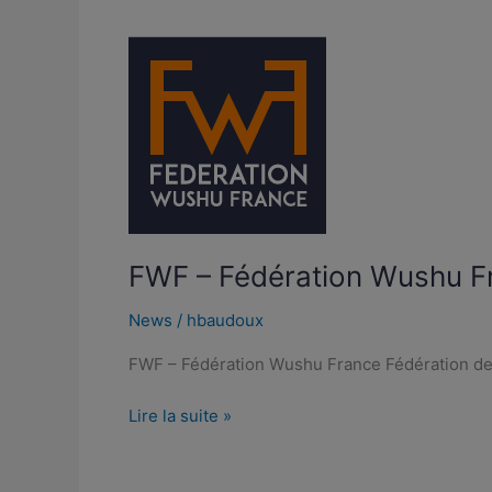
FWF
–
Fédération
Wushu
France
FWF – Fédération Wushu F
News
/
hbaudoux
FWF – Fédération Wushu France Fédération de to
Lire la suite »