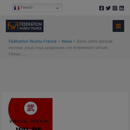
Aller
A
French
au
r
contenu
c
h
i
Fédération Wushu France
>
News
>
Dans cette période
v
morose ,nous vous proposons cet événement virtuel .
e
Filmez …
s