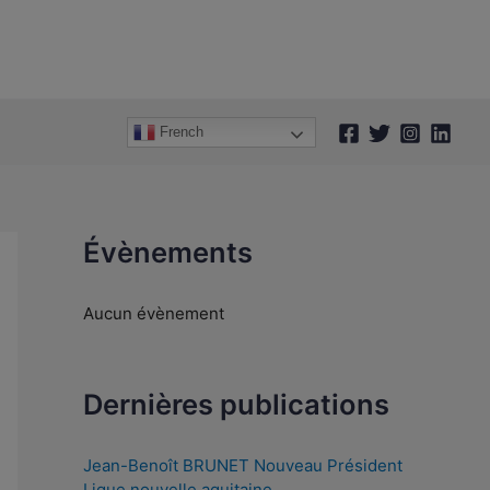
A
r
c
h
French
i
v
e
s
Évènements
Aucun évènement
Dernières publications
Jean-Benoît BRUNET Nouveau Président
Ligue nouvelle aquitaine