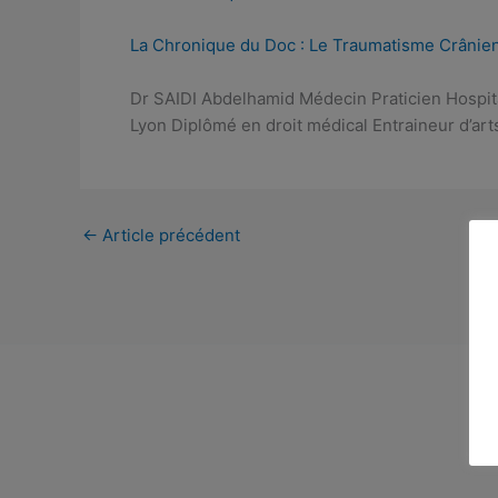
La Chronique du Doc : Le Traumatisme Crânie
Dr SAIDI Abdelhamid Médecin Praticien Hospit
Lyon Diplômé en droit médical Entraineur d’art
←
Article précédent