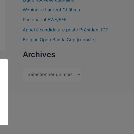
Webinaire Laurent Château
Partenariat FWF/FFK
Appel à candidature poste Président IDF
Belgian Open Banda Cup (reporté)
Archives
→