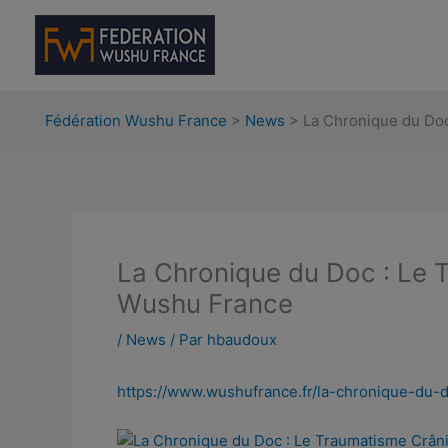
Aller
au
contenu
Fédération Wushu France
>
News
>
La Chronique du Doc
La Chronique du Doc : Le 
Wushu France
/
News
/ Par
hbaudoux
https://
www.wushufrance.
fr/
la-chronique-du-
d