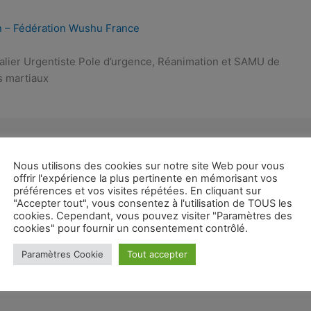
n – Fédération Wushu France
alier Urgentiste Pole d’urgence, Réanimation et SAMU de
s martiaux
Article suivant
Nous utilisons des cookies sur notre site Web pour vous
offrir l'expérience la plus pertinente en mémorisant vos
préférences et vos visites répétées. En cliquant sur
"Accepter tout", vous consentez à l'utilisation de TOUS les
cookies. Cependant, vous pouvez visiter "Paramètres des
cookies" pour fournir un consentement contrôlé.
Mentions légales
Confidentialité et cookies
Paramètres Cookie
Tout accepter
Contact
Plan du site