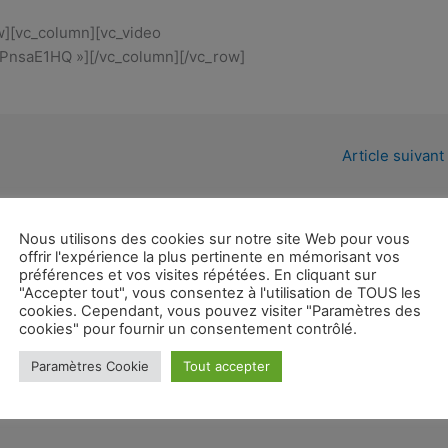
w][vc_column][vc_video
PnsaE1HQ »][/vc_column][/vc_row]
Article suivant
Nous utilisons des cookies sur notre site Web pour vous
offrir l'expérience la plus pertinente en mémorisant vos
préférences et vos visites répétées. En cliquant sur
"Accepter tout", vous consentez à l'utilisation de TOUS les
cookies. Cependant, vous pouvez visiter "Paramètres des
cookies" pour fournir un consentement contrôlé.
Mentions légales
Confidentialité et cookies
Paramètres Cookie
Tout accepter
Contact
Plan du site