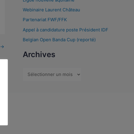
Webinaire Laurent Château
Partenariat FWF/FFK
Appel à candidature poste Président IDF
Belgian Open Banda Cup (reporté)
→
Archives