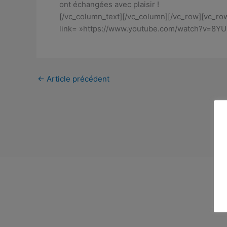
ont échangées avec plaisir !
[/vc_column_text][/vc_column][/vc_row][vc_ro
link= »https://www.youtube.com/watch?v=8YU
←
Article précédent