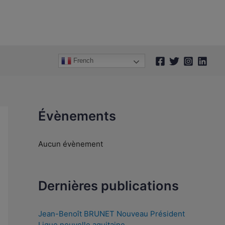
A
r
c
h
French
i
v
e
s
Évènements
Aucun évènement
Dernières publications
Jean-Benoît BRUNET Nouveau Président
Ligue nouvelle aquitaine