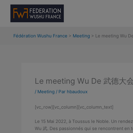
Aller
au
contenu
Fédération Wushu France
>
Meeting
>
Le meeting Wu
Le meeting Wu De 武德大
/
Meeting
/ Par
hbaudoux
[vc_row][vc_column][vc_column_text]
Le 15 Mai 2022, à Toussus le Noble. Un rendez
Wu 武. Des passionnés qui se rencontrent en to