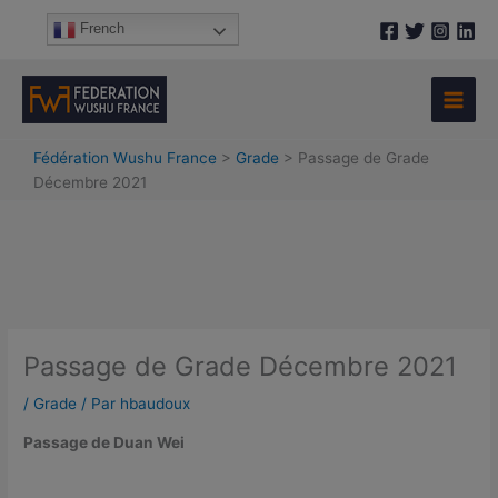
Aller
A
French
au
r
contenu
c
h
i
Fédération Wushu France
>
Grade
>
Passage de Grade
v
Décembre 2021
e
s
Passage de Grade Décembre 2021
/
Grade
/ Par
hbaudoux
Passage de Duan Wei