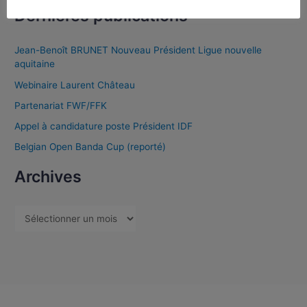
Dernières publications
Jean-Benoît BRUNET Nouveau Président Ligue nouvelle
aquitaine
Webinaire Laurent Château
Partenariat FWF/FFK
Appel à candidature poste Président IDF
Belgian Open Banda Cup (reporté)
Archives