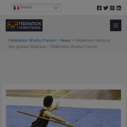
Aller
A
French
au
r
contenu
c
h
i
Fédération Wushu France
>
News
>
Règlement national
v
des grades fédéraux – Fédération Wushu France
e
s