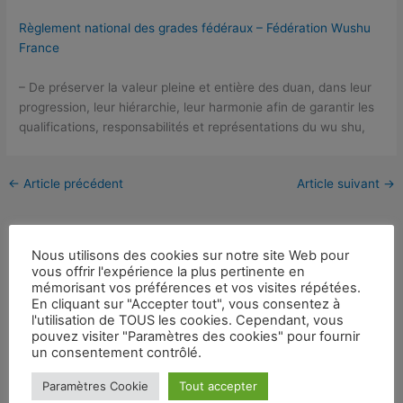
Règlement national des grades fédéraux – Fédération Wushu
France
– De préserver la valeur pleine et entière des duan, dans leur
progression, leur hiérarchie, leur harmonie afin de garantir les
qualifications, responsabilités et représentations du wu shu,
←
Article précédent
Article suivant
→
Nous utilisons des cookies sur notre site Web pour
vous offrir l'expérience la plus pertinente en
mémorisant vos préférences et vos visites répétées.
Évènements
En cliquant sur "Accepter tout", vous consentez à
l'utilisation de TOUS les cookies. Cependant, vous
pouvez visiter "Paramètres des cookies" pour fournir
un consentement contrôlé.
Aucun évènement
Paramètres Cookie
Tout accepter