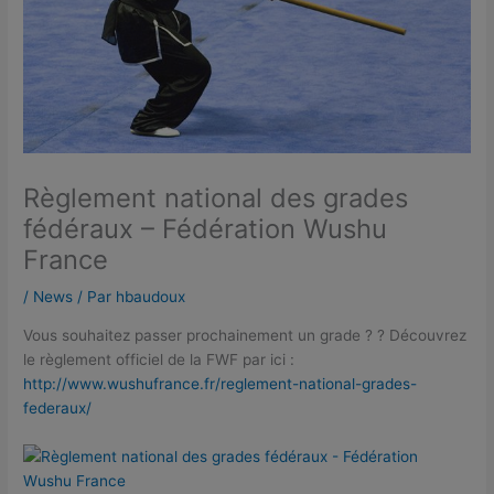
Règlement national des grades
fédéraux – Fédération Wushu
France
/
News
/ Par
hbaudoux
Vous souhaitez passer prochainement un grade ? ? Découvrez
le règlement officiel de la FWF par ici :
http://www.wushufrance.fr/reglement-national-grades-
federaux/