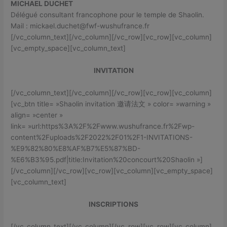
MICHAEL DUCHET
Délégué consultant francophone pour le temple de Shaolin.
Mail : mickael.duchet@fwf-wushufrance.fr
[/vc_column_text][/vc_column][/vc_row][vc_row][vc_column]
[vc_empty_space][vc_column_text]
INVITATION
[/vc_column_text][/vc_column][/vc_row][vc_row][vc_column]
[vc_btn title= »Shaolin invitation 邀请法文 » color= »warning »
align= »center »
link= »url:https%3A%2F%2Fwww.wushufrance.fr%2Fwp-
content%2Fuploads%2F2022%2F01%2F1-INVITATIONS-
%E9%82%80%E8%AF%B7%E5%87%BD-
%E6%B3%95.pdf|title:Invitation%20concourt%20Shaolin »]
[/vc_column][/vc_row][vc_row][vc_column][vc_empty_space]
[vc_column_text]
INSCRIPTIONS
[/vc_column_text][/vc_column][/vc_row][vc_row][vc_column]