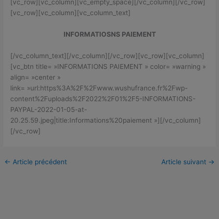
[vc_row][vc_column][vc_empty_space][/vc_column][/vc_row]
[vc_row][vc_column][vc_column_text]
INFORMATIOSNS PAIEMENT
[/vc_column_text][/vc_column][/vc_row][vc_row][vc_column]
[vc_btn title= »INFORMATIONS PAIEMENT » color= »warning »
align= »center »
link= »url:https%3A%2F%2Fwww.wushufrance.fr%2Fwp-
content%2Fuploads%2F2022%2F01%2F5-INFORMATIONS-
PAYPAL-2022-01-05-at-
20.25.59.jpeg|title:Informations%20paiement »][/vc_column]
[/vc_row]
←
Article précédent
Article suivant
→