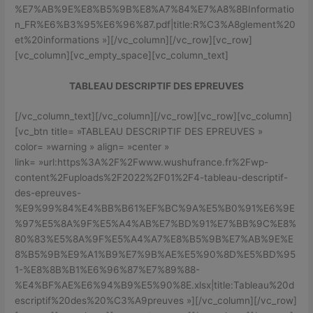
%E7%AB%9E%E8%B5%9B%E8%A7%84%E7%A8%8BInformatio
n_FR%E6%B3%95%E6%96%87.pdf|title:R%C3%A8glement%20
et%20informations »][/vc_column][/vc_row][vc_row]
[vc_column][vc_empty_space][vc_column_text]
TABLEAU DESCRIPTIF DES EPREUVES
[/vc_column_text][/vc_column][/vc_row][vc_row][vc_column]
[vc_btn title= »TABLEAU DESCRIPTIF DES EPREUVES »
color= »warning » align= »center »
link= »url:https%3A%2F%2Fwww.wushufrance.fr%2Fwp-
content%2Fuploads%2F2022%2F01%2F4-tableau-descriptif-
des-epreuves-
%E9%99%84%E4%BB%B61%EF%BC%9A%E5%B0%91%E6%9E
%97%E5%8A%9F%E5%A4%AB%E7%BD%91%E7%BB%9C%E8%
80%83%E5%8A%9F%E5%A4%A7%E8%B5%9B%E7%AB%9E%E
8%B5%9B%E9%A1%B9%E7%9B%AE%E5%90%8D%E5%BD%95
1-%E8%8B%B1%E6%96%87%E7%89%88-
%E4%BF%AE%E6%94%B9%E5%90%8E.xlsx|title:Tableau%20d
escriptif%20des%20%C3%A9preuves »][/vc_column][/vc_row]