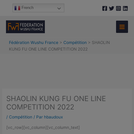
Aller
A
French
au
r
contenu
c
h
i
Fédération Wushu France
>
Compétition
>
SHAOLIN
v
KUNG FU ONE LINE COMPETITION 2022
e
s
SHAOLIN KUNG FU ONE LINE
COMPETITION 2022
/
Compétition
/ Par
hbaudoux
[vc_row][vc_column][vc_column_text]