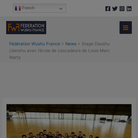
Aller
A
French
au
r
contenu
c
h
i
Fédération Wushu France
>
News
>
Stage Daoshu
v
/Jianshu avec l’école de cascadeurs de Louis Marc
e
Marty
s