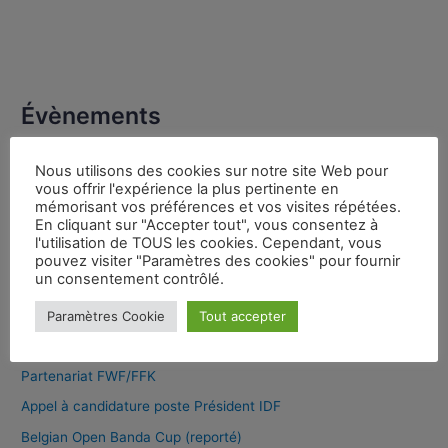
Évènements
Aucun évènement
Nous utilisons des cookies sur notre site Web pour
vous offrir l'expérience la plus pertinente en
mémorisant vos préférences et vos visites répétées.
En cliquant sur "Accepter tout", vous consentez à
Dernières publications
l'utilisation de TOUS les cookies. Cependant, vous
pouvez visiter "Paramètres des cookies" pour fournir
un consentement contrôlé.
Jean-Benoît BRUNET Nouveau Président Ligue nouvelle
Paramètres Cookie
Tout accepter
aquitaine
Webinaire Laurent Château
Partenariat FWF/FFK
Appel à candidature poste Président IDF
Belgian Open Banda Cup (reporté)