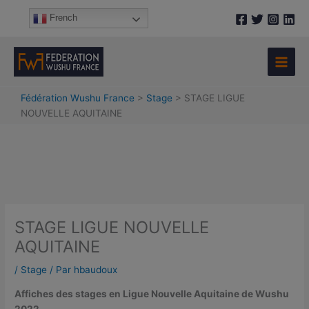
Aller
A
French
au
r
contenu
c
h
i
Fédération Wushu France
>
Stage
>
STAGE LIGUE
v
NOUVELLE AQUITAINE
e
s
STAGE LIGUE NOUVELLE
AQUITAINE
/
Stage
/ Par
hbaudoux
Affiches des stages en Ligue Nouvelle Aquitaine de Wushu
2022