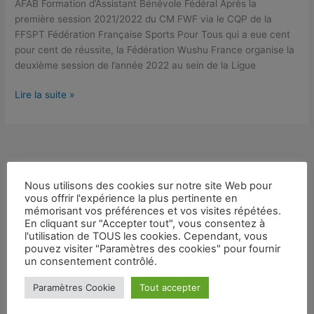
AFAB Formation d’Assistant Bénévole Fédéral Après la
Wushu
première session 2021/2022 du CM FWF via le CQP de la
CORREZE
FFSPT Fédération Française Sports Pour Tous qui a eue cent
19
pour cent de réussite, la Fédération Wushu France organise la
deuxième session de l’année 2022 au sein de la Ligue
Lire la suite »
Nous utilisons des cookies sur notre site Web pour
vous offrir l'expérience la plus pertinente en
Évènements
mémorisant vos préférences et vos visites répétées.
En cliquant sur "Accepter tout", vous consentez à
l'utilisation de TOUS les cookies. Cependant, vous
pouvez visiter "Paramètres des cookies" pour fournir
Aucun évènement
un consentement contrôlé.
Paramètres Cookie
Tout accepter
Dernières publications