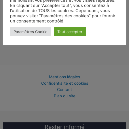
mémorisant vos préférences et vos visites répétées.
En cliquant sur "Accepter tout", vous consentez à
Belgian Open Banda Cup (reporté)
l'utilisation de TOUS les cookies. Cependant, vous
pouvez visiter "Paramètres des cookies" pour fournir
Archives
un consentement contrôlé.
Paramètres Cookie
Tout accepter
Mentions légales
Confidentialité et cookies
Contact
Plan du site
Rester informé