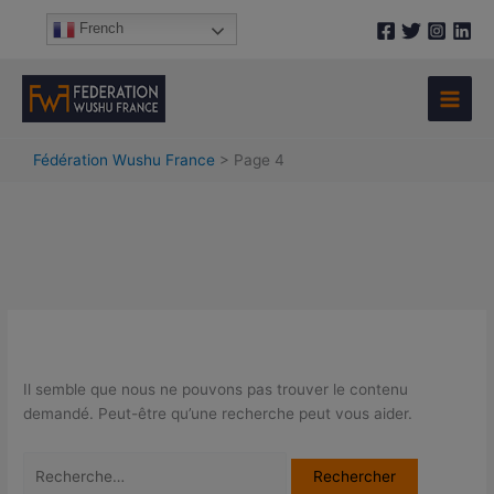
Aller
Rechercher :
A
French
au
r
contenu
c
h
i
Fédération Wushu France
>
Page 4
v
e
s
Il semble que nous ne pouvons pas trouver le contenu
demandé. Peut-être qu’une recherche peut vous aider.