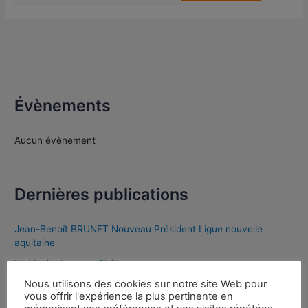
Évènements
Aucun évènement
Dernières publications
Jean-Benoît BRUNET Nouveau Président Ligue nouvelle
aquitaine
Webinaire Laurent Château
Nous utilisons des cookies sur notre site Web pour
Partenariat FWF/FFK
vous offrir l'expérience la plus pertinente en
Appel à candidature poste Président IDF