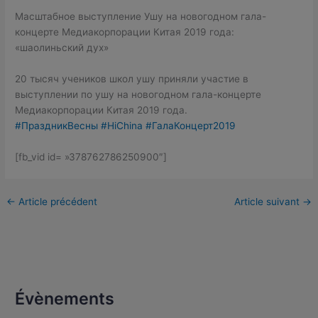
Масштабное выступление Ушу на новогодном гала-
концерте Медиакорпорации
Китая 2019 года:
«шаолиньский дух»
20 тысяч учеников школ ушу приняли участие в
выступлении по ушу на новогодном гала-концерте
Медиакорпорации
Китая 2019 года.
#ПраздникВесны
#HiChina
#ГалаКонцерт2019
[fb_vid id= »378762786250900″]
←
Article précédent
Article suivant
→
Évènements