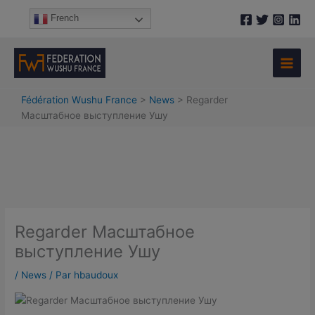
Aller
A
French
au
r
contenu
c
h
i
Fédération Wushu France
>
News
>
Regarder
v
Масштабное выступление Ушу
e
s
Regarder Масштабное
выступление Ушу
/
News
/ Par
hbaudoux