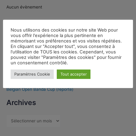
Aucun évènement
Dernières publications
Nous utilisons des cookies sur notre site Web pour
vous offrir l'expérience la plus pertinente en
mémorisant vos préférences et vos visites répétées.
En cliquant sur "Accepter tout", vous consentez à
Jean-Benoît BRUNET Nouveau Président Ligue nouvelle
l'utilisation de TOUS les cookies. Cependant, vous
aquitaine
pouvez visiter "Paramètres des cookies" pour fournir
Webinaire Laurent Château
un consentement contrôlé.
Partenariat FWF/FFK
Paramètres Cookie
Tout accepter
Appel à candidature poste Président IDF
Belgian Open Banda Cup (reporté)
Archives